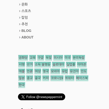
문화
스포츠
칼럼
추천
BLOG
ABOUT
공화당
교육
구글
독일
러시아
미국
분리독립
서평
선거
소득 불평등
슬로데이
실업률
아마존
애플
언론
여성
영국
오바마
유럽
유전자
인도
일본
종교
중국
커피
코로나19
트위터
페이스북
한국