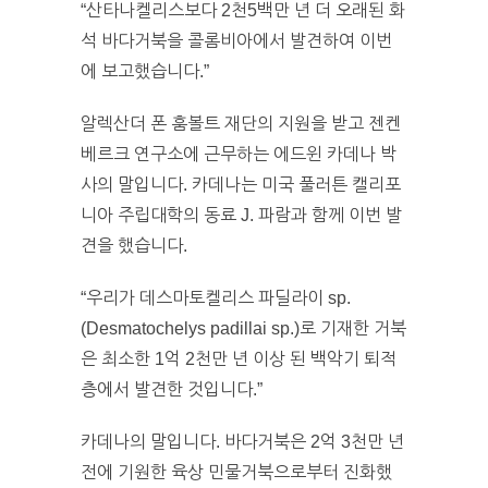
“산타나켈리스보다 2천5백만 년 더 오래된 화
석 바다거북을 콜롬비아에서 발견하여 이번
에 보고했습니다.”
알렉산더 폰 훔볼트 재단의 지원을 받고 젠켄
베르크 연구소에 근무하는 에드윈 카데나 박
사의 말입니다. 카데나는 미국 풀러튼 캘리포
니아 주립대학의 동료 J. 파람과 함께 이번 발
견을 했습니다.
“우리가 데스마토켈리스 파딜라이 sp.
(Desmatochelys padillai sp.)로 기재한 거북
은 최소한 1억 2천만 년 이상 된 백악기 퇴적
층에서 발견한 것입니다.”
카데나의 말입니다. 바다거북은 2억 3천만 년
전에 기원한 육상 민물거북으로부터 진화했