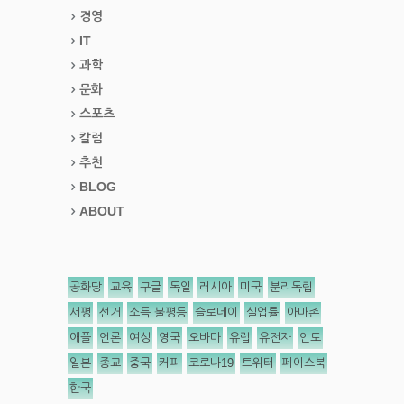
경영
IT
과학
문화
스포츠
칼럼
추천
BLOG
ABOUT
공화당
교육
구글
독일
러시아
미국
분리독립
서평
선거
소득 불평등
슬로데이
실업률
아마존
애플
언론
여성
영국
오바마
유럽
유전자
인도
일본
종교
중국
커피
코로나19
트위터
페이스북
한국