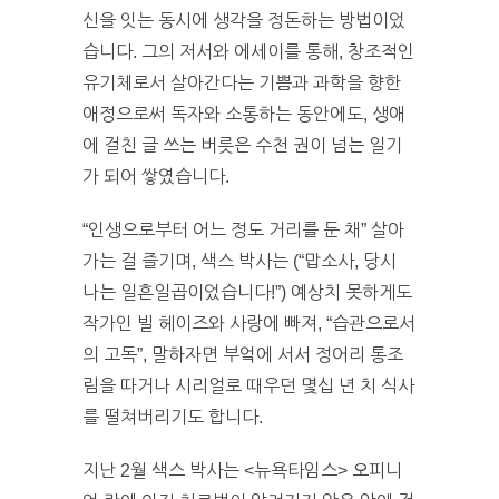
신을 잇는 동시에 생각을 정돈하는 방법이었
습니다. 그의 저서와 에세이를 통해, 창조적인
유기체로서 살아간다는 기쁨과 과학을 향한
애정으로써 독자와 소통하는 동안에도, 생애
에 걸친 글 쓰는 버릇은 수천 권이 넘는 일기
가 되어 쌓였습니다.
“
인생으로부터 어느 정도 거리를 둔 채” 살아
가는 걸 즐기며, 색스 박사는 (“맙소사, 당시
나는 일흔일곱이었습니다!”) 예상치 못하게도
작가인 빌 헤이즈와 사랑에 빠져, “습관으로서
의 고독”, 말하자면 부엌에 서서 정어리 통조
림을 따거나 시리얼로 때우던 몇십 년 치 식사
를 떨쳐버리기도 합니다.
지난
2
월 색스 박사는 <뉴욕타임스> 오피니