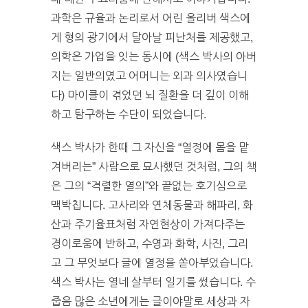
과학은 규율과 논리로서 어린 올리버 색스에
게 형의 광기에서 달아날 피난처를 제공했고,
의학은 가업을 잇는 동시에 (색스 박사의 아버
지는 일반의였고 어머니는 외과 의사였습니
다) 마이클이 겪었던 뇌 질환을 더 깊이 이해
하고 탐구하는 수단이 되었습니다.
색스 박사가 한때 그 자신을
“
열정에 몸을 맡
겨버리는” 사람으로 묘사했던 것처럼, 그의 책
은 그의 “격렬한 열의”와 끝없는 호기심으로
맥박칩니다. 고사리와 연체동물과 해파리, 화
산과 주기율표처럼 자연현상이 가져다주는
경이로움에 반하고, 수영과 화학, 사진, 그리
고 그 무엇보다 글에 열정을 쏟아부었습니다.
색스 박사는 열네 살부터 일기를 썼습니다. 수
줍음 많은 소년에게는 글이야말로 세상과 자