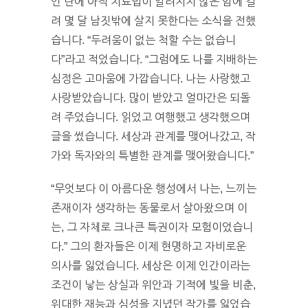
언 란에 아직 치료법이 알려지지 않은 암에 걸
려 몇 달 남짓밖에 살지 못한다는 소식을 전했
습니다. “두려움이 없는 척할 수는 없습니
다”라고 적었습니다. “그럼에도 나를 지배하는
심정은 고마움에 가깝습니다
.
나는 사랑했고
사랑받았습니다
.
많이 받았고 얼마간은 되돌
려 주었습니다
.
읽었고 여행했고 생각했으며
글을 썼습니다
.
세상과 관계를 맺어나갔고
,
작
가와 독자와의 특별한 관계를 맺어왔습니다
.”
“무엇보다 이 아름다운 행성에서 나는
,
느끼는
존재이자 생각하는 동물로서 살아왔으며 이
는
,
그 자체로 크나큰 특권이자 모험이었습니
다
.”
그의 환자들은 이제 현명하고 자비로운
의사를 잃었습니다. 세상은 이제 인간이라는
조건이 낳는 상실과 위안과 기적에 빛을 비춘,
위대한 재능과 심성을 지녔던 작가를 잃었습