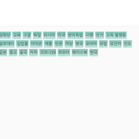
공화당
교육
구글
독일
러시아
미국
분리독립
서평
선거
소득 불평등
슬로데이
실업률
아마존
애플
언론
여성
영국
오바마
유럽
유전자
인도
일본
종교
중국
커피
코로나19
트위터
페이스북
한국