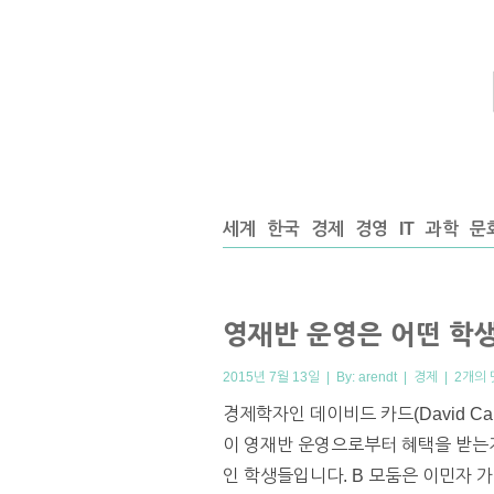
세계
한국
경제
경영
IT
과학
문
영재반 운영은 어떤 학
2015년 7월 13일 | By:
arendt
|
경제
|
2개의 
경제학자인 데이비드 카드(David Ca
이 영재반 운영으로부터 혜택을 받
인 학생들입니다. B 모둠은 이민자 가