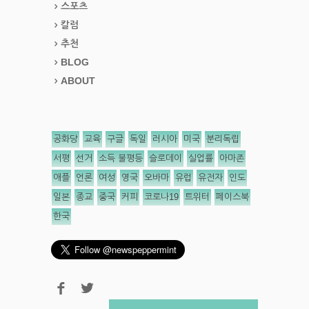
스포츠
칼럼
추천
BLOG
ABOUT
공화당
교육
구글
독일
러시아
미국
분리독립
서평
선거
소득 불평등
슬로데이
실업률
아마존
애플
언론
여성
영국
오바마
유럽
유전자
인도
일본
종교
중국
커피
코로나19
트위터
페이스북
한국