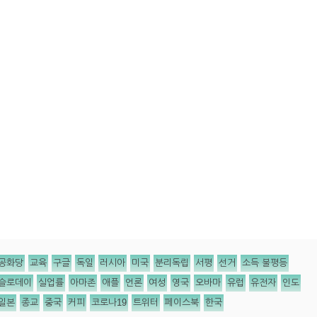
공화당
교육
구글
독일
러시아
미국
분리독립
서평
선거
소득 불평등
슬로데이
실업률
아마존
애플
언론
여성
영국
오바마
유럽
유전자
인도
일본
종교
중국
커피
코로나19
트위터
페이스북
한국