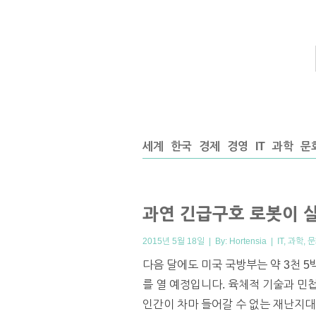
세계
한국
경제
경영
IT
과학
문
과연 긴급구호 로봇이 
2015년 5월 18일 | By:
Hortensia
|
IT
,
과학
,
문
다음 달에도 미국 국방부는 약
3
천
5
를 열 예정입니다. 육체적 기술과 민
인간이 차마 들어갈 수 없는 재난지대