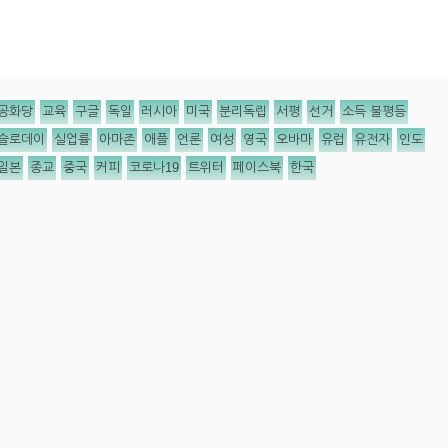
공화당
교육
구글
독일
러시아
미국
분리독립
서평
선거
소득 불평등
슬로데이
실업률
아마존
애플
언론
여성
영국
오바마
유럽
유전자
인도
일본
종교
중국
커피
코로나19
트위터
페이스북
한국