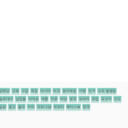
공화당
교육
구글
독일
러시아
미국
분리독립
서평
선거
소득 불평등
슬로데이
실업률
아마존
애플
언론
여성
영국
오바마
유럽
유전자
인도
일본
종교
중국
커피
코로나19
트위터
페이스북
한국