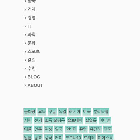
한국
경제
경영
IT
과학
문화
스포츠
칼럼
추천
BLOG
ABOUT
공화당
교육
구글
독일
러시아
미국
분리독립
서평
선거
소득 불평등
슬로데이
실업률
아마존
애플
언론
여성
영국
오바마
유럽
유전자
인도
일본
종교
중국
커피
코로나19
트위터
페이스북