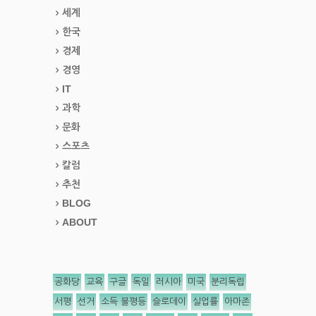
세계
한국
경제
경영
IT
과학
문화
스포츠
칼럼
추천
BLOG
ABOUT
공화당
교육
구글
독일
러시아
미국
분리독립
서평
선거
소득 불평등
슬로데이
실업률
아마존