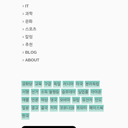
IT
과학
문화
스포츠
칼럼
추천
BLOG
ABOUT
공화당
교육
구글
독일
러시아
미국
분리독립
서평
선거
소득 불평등
슬로데이
실업률
아마존
애플
언론
여성
영국
오바마
유럽
유전자
인도
일본
종교
중국
커피
코로나19
트위터
페이스북
한국