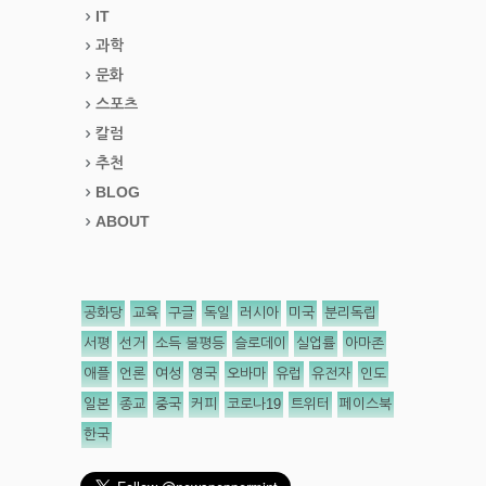
IT
과학
문화
스포츠
칼럼
추천
BLOG
ABOUT
공화당
교육
구글
독일
러시아
미국
분리독립
서평
선거
소득 불평등
슬로데이
실업률
아마존
애플
언론
여성
영국
오바마
유럽
유전자
인도
일본
종교
중국
커피
코로나19
트위터
페이스북
한국