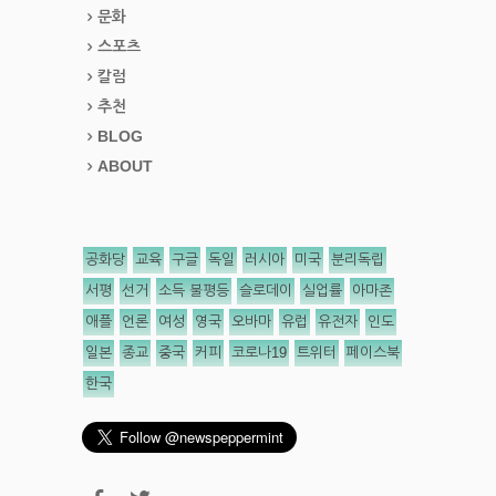
문화
스포츠
칼럼
추천
BLOG
ABOUT
공화당
교육
구글
독일
러시아
미국
분리독립
서평
선거
소득 불평등
슬로데이
실업률
아마존
애플
언론
여성
영국
오바마
유럽
유전자
인도
일본
종교
중국
커피
코로나19
트위터
페이스북
한국