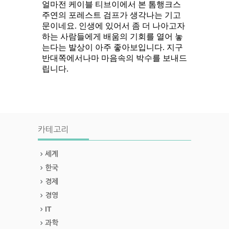
카테고리
세계
한국
경제
경영
IT
과학