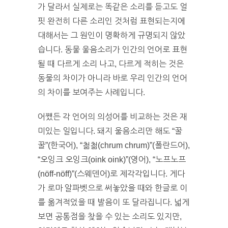
가 달라서 실제로는 똑같은 소리를 듣고도 얼
핏 완전히 다른 소리인 것처럼 표현되는지에
대해서는 그 원인이 명확하게 규명되지 않았
습니다. 동물 울음소리가 인간의 언어로 표현
될 때 다르게 소리 나고, 다르게 적히는 것은
동물의 차이가 아니라 바로 우리 인간의 언어
의 차이를 보여주는 사례입니다.
어쨌든 각 언어의 의성어를 비교하는 것은 재
미있는 일입니다. 돼지 울음소리만 해도 “꿀
꿀”(한국어), “첢첢(chrum chrum)”(폴란드어),
“오잉크 오잉크(oink oink)”(영어), “노프노프
(nöff-nöff)”(스웨덴어)로 제각각입니다. 게다
가 로마 알파벳으로 써놓았을 때와 한글로 이
를 옮겨적었을 때 발음이 또 달라집니다. 넓게
보면 공통점을 찾을 수 있는 소리도 있지만,