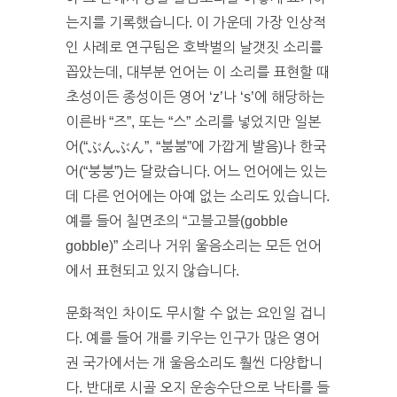
는지를 기록했습니다. 이 가운데 가장 인상적
인 사례로 연구팀은 호박벌의 날갯짓 소리를
꼽았는데, 대부분 언어는 이 소리를 표현할 때
초성이든 종성이든 영어 ‘z’나 ‘s’에 해당하는
이른바 “즈”, 또는 “스” 소리를 넣었지만 일본
어(“ぶんぶん”, “붐붐”에 가깝게 발음)나 한국
어(“붕붕”)는 달랐습니다. 어느 언어에는 있는
데 다른 언어에는 아예 없는 소리도 있습니다.
예를 들어 칠면조의 “고블고블(gobble
gobble)” 소리나 거위 울음소리는 모든 언어
에서 표현되고 있지 않습니다.
문화적인 차이도 무시할 수 없는 요인일 겁니
다. 예를 들어 개를 키우는 인구가 많은 영어
권 국가에서는 개 울음소리도 훨씬 다양합니
다. 반대로 시골 오지 운송수단으로 낙타를 들