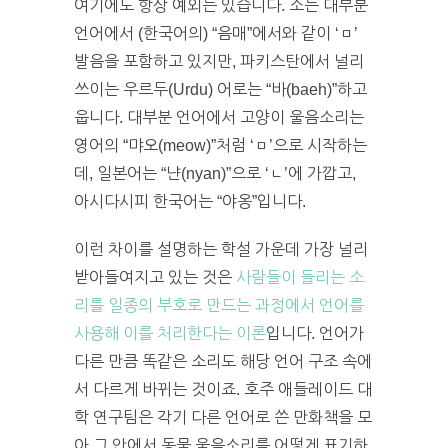
여기에도 항상 예외는 있습니다. 소는 대부분
언어에서 (한국어의) “음매”에서와 같이 ‘ㅁ’
발음을 포함하고 있지만, 파키스탄에서 널리
쓰이는 우르두(Urdu) 어로는 “바(baeh)”하고
웁니다. 대부분 언어에서 고양이 울음소리는
영어의 “먀오(meow)”처럼 ‘ㅁ’으로 시작하는
데, 일본어는 “냔(nyan)”으로 ‘ㄴ’에 가깝고,
아시다시피 한국어는 “야옹”입니다.
이런 차이를 설명하는 학설 가운데 가장 널리
받아들여지고 있는 것은
사람들이 들리는 소
리를 일종의 부호로 만드는 과정에서 언어를
사용해 이를 처리한다는 이론
입니다. 언어가
다른 만큼 똑같은 소리도 해당 언어 구조 속에
서 다르게 바뀌는 것이죠. 호주 애들레이드 대
학 연구팀은 각기 다른 언어로 쓴 만화책을 모
아 그 안에서 동물 울음소리를 어떻게 표기하