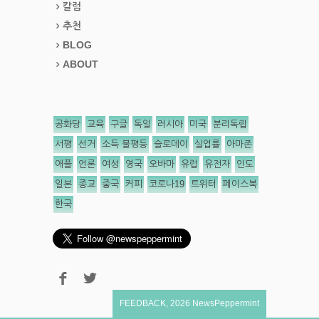
칼럼
추천
BLOG
ABOUT
공화당
교육
구글
독일
러시아
미국
분리독립
서평
선거
소득 불평등
슬로데이
실업률
아마존
애플
언론
여성
영국
오바마
유럽
유전자
인도
일본
종교
중국
커피
코로나19
트위터
페이스북
한국
FEEDBACK
,
2026
NewsPeppermint