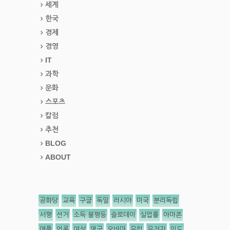
세계
한국
경제
경영
IT
과학
문화
스포츠
칼럼
추천
BLOG
ABOUT
공화당
교육
구글
독일
러시아
미국
분리독립
서평
선거
소득 불평등
슬로데이
실업률
아마존
애플
언론
여성
영국
오바마
유럽
유전자
인도