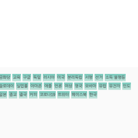
공화당
교육
구글
독일
러시아
미국
분리독립
서평
선거
소득 불평등
슬로데이
실업률
아마존
애플
언론
여성
영국
오바마
유럽
유전자
인도
일본
종교
중국
커피
코로나19
트위터
페이스북
한국