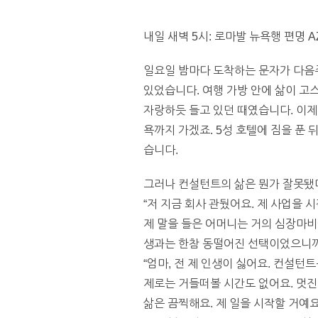
내일 새벽 5시: 로마발 뉴욕행 편명 AZ
일요일 밤마다 도착하는 문자가 다음주
있었습니다. 여행 가방 안에 삶이 고
자랑하듯 들고 있던 때였습니다. 이제
욕까지 가겠죠. 5성 호텔에 짐을 푼
습니다.
그러나 컨설턴트의 삶은 뭔가 잘못됐다
“저 지금 회사 관뒀어요. 제 사업을 시
제 말을 들은 어머니는 거의 심장마
생과는 한참 동떨어진 선택이었으니까
“엄마, 전 제 인생이 싫어요. 컨설턴
제로는 거들떠볼 시간도 없어요. 멋진
삶은 끔찍해요. 제 일을 시작할 거예요