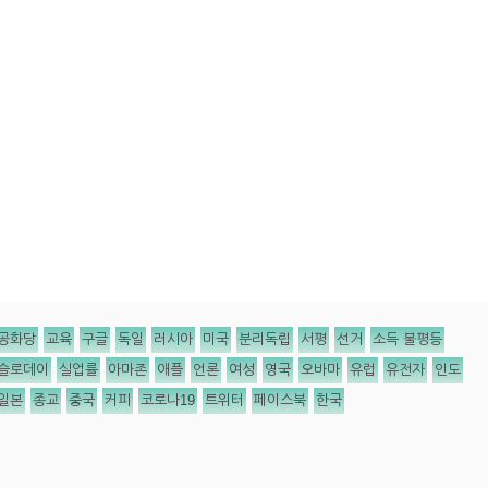
공화당
교육
구글
독일
러시아
미국
분리독립
서평
선거
소득 불평등
슬로데이
실업률
아마존
애플
언론
여성
영국
오바마
유럽
유전자
인도
일본
종교
중국
커피
코로나19
트위터
페이스북
한국