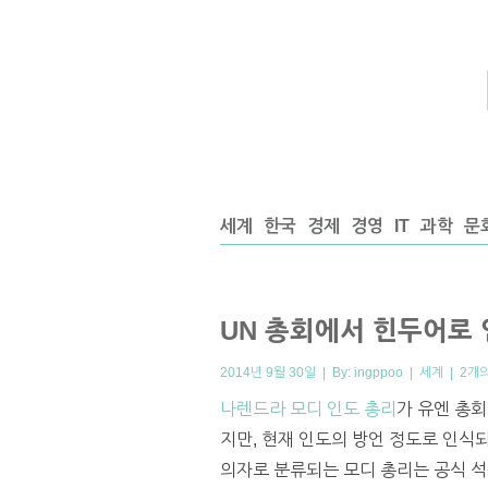
세계
한국
경제
경영
IT
과학
문
UN 총회에서 힌두어로 
2014년 9월 30일 | By:
ingppoo
|
세계
|
2개
나렌드라 모디 인도 총리
가 유엔 총
지만, 현재 인도의 방언 정도로 인식
의자로 분류되는 모디 총리는 공식 석