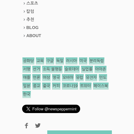
스포츠
칼럼
추천
BLOG
ABOUT
공화당
교육
구글
독일
러시아
미국
분리독립
서평
선거
소득 불평등
슬로데이
실업률
아마존
애플
언론
여성
영국
오바마
유럽
유전자
인도
일본
종교
중국
커피
코로나19
트위터
페이스북
한국