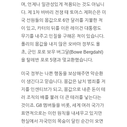
며, 언제나 일관성있게 적용되는 것도 아닙니
다. 제 1차 바바리 전쟁 때 토머스 제퍼슨은 미
국 선원들의 몸값으로 6만 달러를 지불한 적
이 있고, 카터의 뒤를 이은 레이건 대통령도
무기를 내주고 인질을 구해온 적이 있습니다.
폴리의 몸값을 내지 않은 오바마 정부도 올
초, 군인 포로 보우 버그달(Bowe Bergdahl)
을 탈레반 포로 5명과 맞교환했습니다.
미국 정부는 나쁜 행동을 보상해주면 악순환
이 생긴다고 믿습니다. 몸값은 납치 범죄를 저
지를 인센티브가 되고, 몸값으로 내준 돈이 테
러 조직의 배를 불려 더 큰 테러를 낳는다는
것이죠. G8 멤버들을 비롯, 세계 여러 국가가
표면적으로는 이런 원칙을 내세우고 있지만
현실에서 자국민의 목숨이 달린 순간이 오면