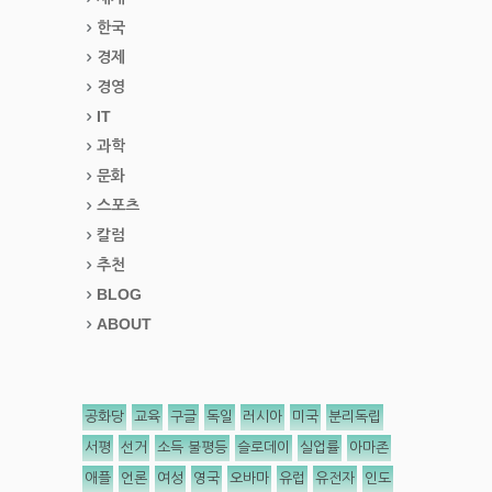
한국
경제
경영
IT
과학
문화
스포츠
칼럼
추천
BLOG
ABOUT
공화당
교육
구글
독일
러시아
미국
분리독립
서평
선거
소득 불평등
슬로데이
실업률
아마존
애플
언론
여성
영국
오바마
유럽
유전자
인도