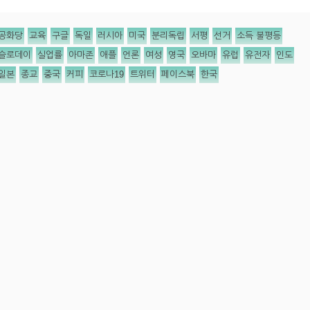
공화당
교육
구글
독일
러시아
미국
분리독립
서평
선거
소득 불평등
슬로데이
실업률
아마존
애플
언론
여성
영국
오바마
유럽
유전자
인도
일본
종교
중국
커피
코로나19
트위터
페이스북
한국