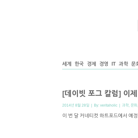
세계
한국
경제
경영
IT
과학
문
[데이빗 포그 칼럼] 
2014년 8월 28일 | By:
veritaholic
|
과학
,
문화
이 번 달 커네티컷 하트포드에서 예