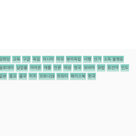
공화당
교육
구글
독일
러시아
미국
분리독립
서평
선거
소득 불평등
슬로데이
실업률
아마존
애플
언론
여성
영국
오바마
유럽
유전자
인도
일본
종교
중국
커피
코로나19
트위터
페이스북
한국