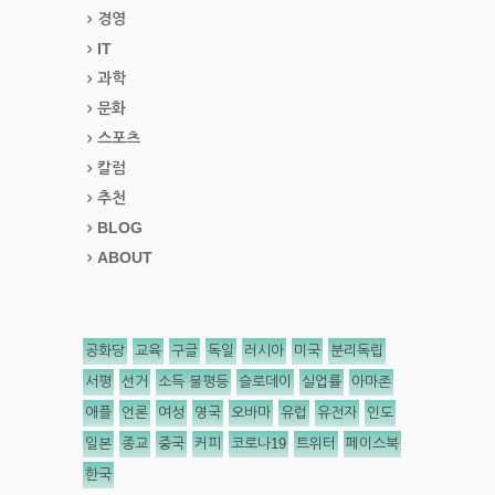
경영
IT
과학
문화
스포츠
칼럼
추천
BLOG
ABOUT
공화당
교육
구글
독일
러시아
미국
분리독립
서평
선거
소득 불평등
슬로데이
실업률
아마존
애플
언론
여성
영국
오바마
유럽
유전자
인도
일본
종교
중국
커피
코로나19
트위터
페이스북
한국