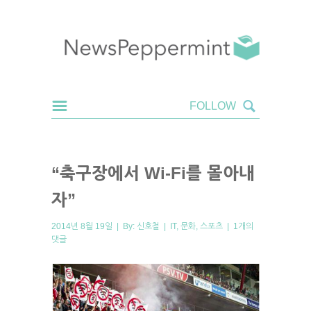
“축구장에서 Wi-Fi를 몰아내
자”
2014년 8월 19일 | By:
신호철
|
IT
,
문화
,
스포츠
|
1개의
댓글