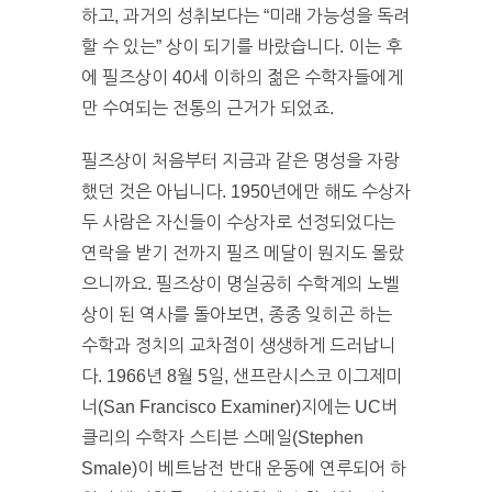
하고, 과거의 성취보다는 “미래 가능성을 독려
할 수 있는” 상이 되기를 바랐습니다. 이는 후
에 필즈상이 40세 이하의 젊은 수학자들에게
만 수여되는 전통의 근거가 되었죠.
필즈상이 처음부터 지금과 같은 명성을 자랑
했던 것은 아닙니다. 1950년에만 해도 수상자
두 사람은 자신들이 수상자로 선정되었다는
연락을 받기 전까지 필즈 메달이 뭔지도 몰랐
으니까요. 필즈상이 명실공히 수학계의 노벨
상이 된 역사를 돌아보면, 종종 잊히곤 하는
수학과 정치의 교차점이 생생하게 드러납니
다. 1966년 8월 5일, 샌프란시스코 이그제미
너(San Francisco Examiner)지에는 UC버
클리의 수학자 스티븐 스메일(Stephen
Smale)이 베트남전 반대 운동에 연루되어 하