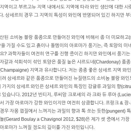
 지역이고 부르고뉴 지역 내에서도 지역에 따라 와인 생산에 대한 사
다. 상세르의 경우 그 지역의 특성이 와인에 반영되어 있긴 하지만 
 소비뇽 블랑 품종으로 만들어진 와인에 비해서 좀 더 미묘하고(subtl
향을 가질 수도 있고 흙이나 돌멩이의 아로마가 풍기는, 즉 토양의 미
까요? 과학자들이 여전히 연구를 진행 중이긴 하지만 와인에서 풍기는
자갈과 석회석이 섞인 토양은 품질 높은 샤르도네(Chardonay) 
인(Champaigne) 지역과 유사합니다. 저는 종종 좋은 상세르 지역 
려 상세르와 같은 품종으로 만들어진 뉴질랜드의 소비뇽 블랑 와인보
 가지의 상세르 와인은 상세르 와인의 특징인 감귤류 과일의 향(citru
다. 2012년 빈티지, 루씨앙 크로셰의 라 크롸 듀 루아 (Lucien Croch
 중에서 가장 아로마가 강한 와인이지만 여전히 상큼합니다. 프랑크 & 장-프랑
2, $24)의 경우 자몽 껍질에서 느껴지는 과일의 향과 톡 쏘는 듯한(pungen
erard Boulay a Chavignol 2012, $28)은 제가 셋 중에
 아로마가 느껴질 정도의 깊이를 가진 와인입니다.