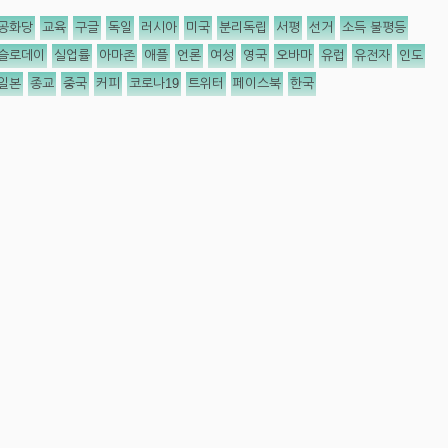
공화당
교육
구글
독일
러시아
미국
분리독립
서평
선거
소득 불평등
슬로데이
실업률
아마존
애플
언론
여성
영국
오바마
유럽
유전자
인도
일본
종교
중국
커피
코로나19
트위터
페이스북
한국