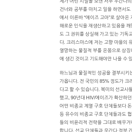
제가 어린 시절을 보낸 서부 우간다의
건너와 공부를 마치고 일을 하면서도 
에서 이른바 “에이즈 고아”로 살아온 
해로운 인식을 재생산하고 있음을 깨닫
도 그 권위를 상실해 가고 있는 기독
다. 크리스마스에 저는 고향 마을의 
열망하는 물질적 부를 온몸으로 상징하
에 생긴 것이고 기도해야만 나을 수 
하느님과 물질적인 성공을 결부시키는
가옵니다. 전 국민의 85% 정도가 
다고 할 수 있습니다. 북미의 선교사
했고, 90년대 HIV/에이즈가 확산
어떤 비종교 계열 구호 단체들보다 돈
등 유수의 비종교 구호 단체들과도 협
들의 비윤리적 전략을 그대로 배우거나
합니다. 선교 단체들과 우간다 정부 간