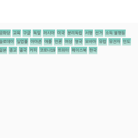
공화당
교육
구글
독일
러시아
미국
분리독립
서평
선거
소득 불평등
슬로데이
실업률
아마존
애플
언론
여성
영국
오바마
유럽
유전자
인도
일본
종교
중국
커피
코로나19
트위터
페이스북
한국