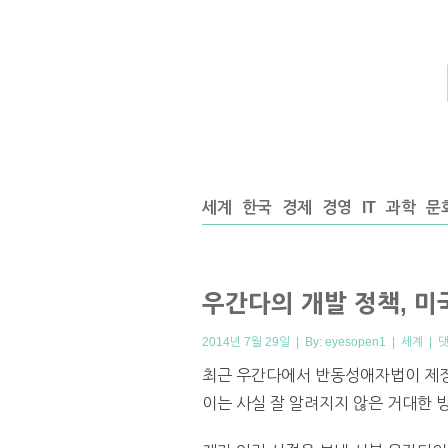
세계
한국
경제
경영
IT
과학
문
우간다의 개발 정책, 미
2014년 7월 29일 | By:
eyesopen1
|
세계
|
댓
최근 우간다에서 반동성애자법이 제정
이는 사실 잘 알려지지 않은 거대한 