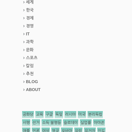
세계
한국
경제
경영
IT
과학
문화
스포츠
칼럼
추천
BLOG
ABOUT
공화당
교육
구글
독일
러시아
미국
분리독립
서평
선거
소득 불평등
슬로데이
실업률
아마존
애플
언론
여성
영국
오바마
유럽
유전자
인도