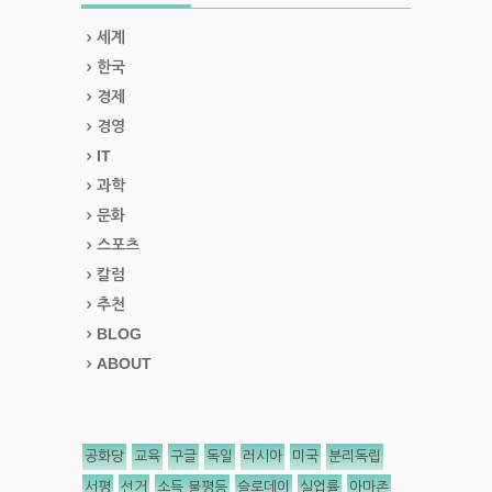
세계
한국
경제
경영
IT
과학
문화
스포츠
칼럼
추천
BLOG
ABOUT
공화당
교육
구글
독일
러시아
미국
분리독립
서평
선거
소득 불평등
슬로데이
실업률
아마존