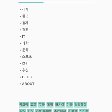
세계
한국
경제
경영
IT
과학
문화
스포츠
칼럼
추천
BLOG
ABOUT
공화당
교육
구글
독일
러시아
미국
분리독립
서평
선거
소득 불평등
슬로데이
실업률
아마존