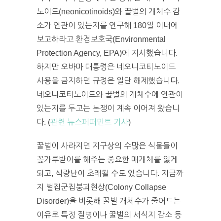
노이드(neonicotinoids)와 꿀벌의 개체수 감
소가 연관이 있는지를 연구해 180일 이내에
보고하라고 환경보호국(Environmental
Protection Agency, EPA)에 지시했습니다.
하지만 오바마 대통령은 네오니코티노이드
사용을 금지하던 규정은 일단 해제했습니다.
네오니코티노이드와 꿀벌의 개체수에 연관이
있는지를 두고는 논쟁이 계속 이어져 왔습니
다. (
관련 뉴스페퍼민트 기사
)
꿀벌이 사라지면 지구상의 수많은 식물들이
꽃가루받이를 해주는 중요한 매개체를 잃게
되고, 식량난이 초래될 수도 있습니다. 지금까
지 벌집군집붕괴현상(Colony Collapse
Disorder)을 비롯해 꿀벌 개체수가 줄어드는
이유로 특정 질병이나 꿀벌의 서식지 감소 등