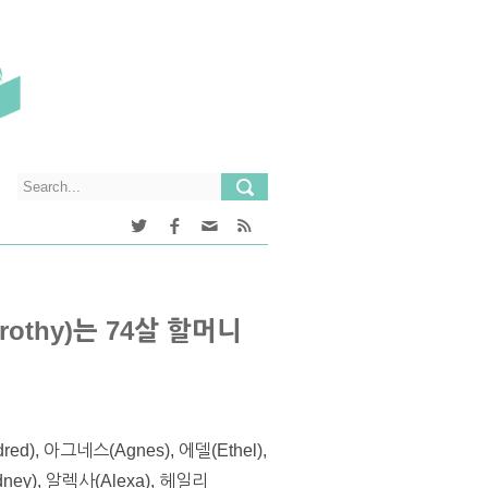
othy)는 74살 할머니
아그네스(Agnes), 에델(Ethel),
y), 알렉사(Alexa), 헤일리