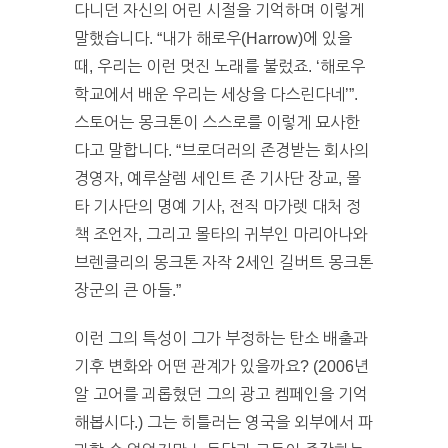
다니던 자신의 어린 시절을 기억하며 이렇게
말했습니다. “내가 해로우(Harrow)에 있을
때, 우리는 이런 멋진 노래를 불렀죠. ‘해로우
학교에서 배운 우리는 세상을 다스린다네’”.
스토어는 몽크톤이 스스로를 이렇게 묘사한
다고 말합니다. “브로더러의 존경받는 회사의
경영자, 예루살렘 세인트 존 기사단 장교, 몰
타 기사단의 명예 기사, 전직 마가렛 대처 정
책 조언자, 그리고 몰타의 귀부인 마리아나와
브렌클리의 몽크톤 자작 2세인 길버트 몽크톤
장군의 큰 아들.”
이런 그의 특성이 그가 부정하는 탄소 배출과
기후 변화와 어떤 관계가 있을까요? (2006년
알 고어를 괴롭혔던 그의 광고 켐페인을 기억
해봅시다.) 그는 히틀러는 영국을 외부에서 파