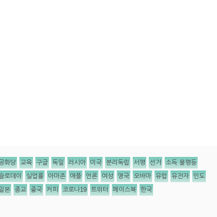
공화당
교육
구글
독일
러시아
미국
분리독립
서평
선거
소득 불평등
슬로데이
실업률
아마존
애플
언론
여성
영국
오바마
유럽
유전자
인도
일본
종교
중국
커피
코로나19
트위터
페이스북
한국