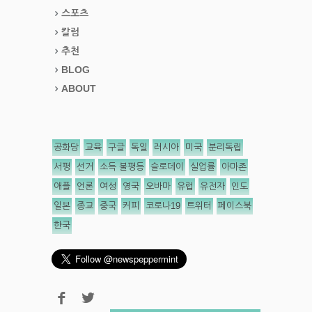
스포츠
칼럼
추천
BLOG
ABOUT
공화당
교육
구글
독일
러시아
미국
분리독립
서평
선거
소득 불평등
슬로데이
실업률
아마존
애플
언론
여성
영국
오바마
유럽
유전자
인도
일본
종교
중국
커피
코로나19
트위터
페이스북
한국