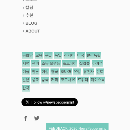
칼럼
추천
BLOG
ABOUT
공화당
교육
구글
독일
러시아
미국
분리독립
서평
선거
소득 불평등
슬로데이
실업률
아마존
애플
언론
여성
영국
오바마
유럽
유전자
인도
일본
종교
중국
커피
코로나19
트위터
페이스북
한국
FEEDBACK
,
2026
NewsPeppermint