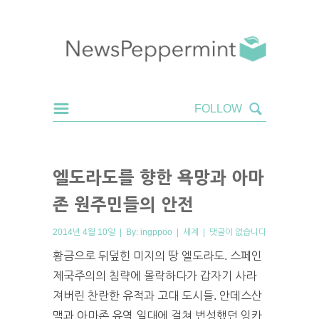
엘도라도를 향한 욕망과 아마
존 원주민들의 안전
2014년 4월 10일 | By:
ingppoo
|
세계
|
댓글이 없습니다
황금으로 뒤덮힌 미지의 땅 엘도라도. 스페인
제국주의의 침략에 몰락하다가 갑자기 사라
져버린 찬란한 유적과 고대 도시들. 안데스산
맥과 아마존 유역 일대에 걸쳐 번성했던 잉카