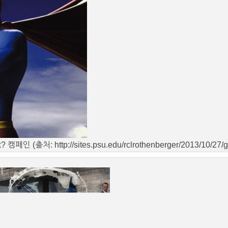
k? 캠페인 (출처: http://sites.psu.edu/rclrothenberger/2013/10/27/go