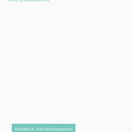
Follow @newspeppermint
FEEDBACK
,
2026
NewsPeppermint