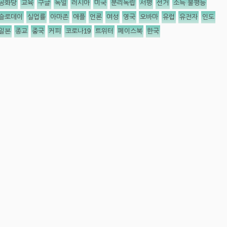
공화당
교육
구글
독일
러시아
미국
분리독립
서평
선거
소득 불평등
슬로데이
실업률
아마존
애플
언론
여성
영국
오바마
유럽
유전자
인도
일본
종교
중국
커피
코로나19
트위터
페이스북
한국