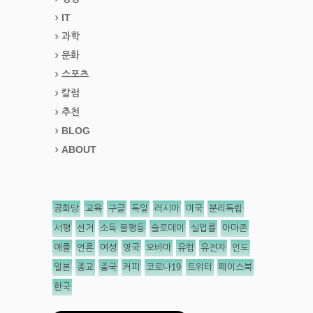
IT
과학
문화
스포츠
칼럼
추천
BLOG
ABOUT
공화당
교육
구글
독일
러시아
미국
분리독립
서평
선거
소득 불평등
슬로데이
실업률
아마존
애플
언론
여성
영국
오바마
유럽
유전자
인도
일본
종교
중국
커피
코로나19
트위터
페이스북
한국