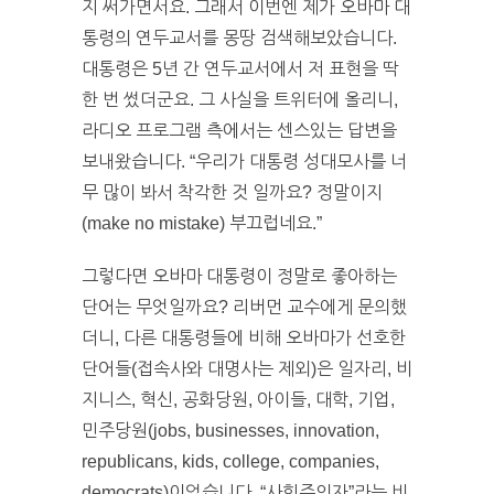
지 써가면서요. 그래서 이번엔 제가 오바마 대
통령의 연두교서를 몽땅 검색해보았습니다.
대통령은 5년 간 연두교서에서 저 표현을 딱
한 번 썼더군요. 그 사실을 트위터에 올리니,
라디오 프로그램 측에서는 센스있는 답변을
보내왔습니다. “우리가 대통령 성대모사를 너
무 많이 봐서 착각한 것 일까요? 정말이지
(make no mistake) 부끄럽네요.”
그렇다면 오바마 대통령이 정말로 좋아하는
단어는 무엇일까요? 리버먼 교수에게 문의했
더니, 다른 대통령들에 비해 오바마가 선호한
단어들(접속사와 대명사는 제외)은 일자리, 비
지니스, 혁신, 공화당원, 아이들, 대학, 기업,
민주당원(jobs, businesses, innovation,
republicans, kids, college, companies,
democrats)이었습니다. “사회주의자”라는 비