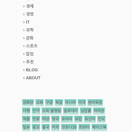
경제
경영
IT
과학
문화
스포츠
칼럼
추천
BLOG
ABOUT
공화당
교육
구글
독일
러시아
미국
분리독립
서평
선거
소득 불평등
슬로데이
실업률
아마존
애플
언론
여성
영국
오바마
유럽
유전자
인도
일본
종교
중국
커피
코로나19
트위터
페이스북