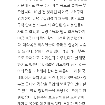
가운데서도 인구 수가 빠른 속도로 줄어든 부
족입니다. 10년 전 정해진 아와족 보호구역
경계선이 유명무실해졌기 때문입니다. 보호
구역 안에는 외부에서 유입된 영세농민들이
자리를 잡았고, 목장주들과 벌목 업체들까지
야금야금 아와족의 삶의 터전을 침범했습니
다. 아와족은 외지인들이 불러온 질병에 목숨
을 잃거나, 삶의 터전을 잃어 먹을 거리 부족
으로 죽어가고, 외지인과 마주쳤다가 살해당
하기도 했습니다. 450명 정도밖에 남지 않은
아와족을 보호해야 한다는 여론이 브라질 국
내외에서 높아졌고, 관련 청원이 잇따르자 정
부는 군대와 경찰을 투입해 보호구역 안에 살
고 있는 불법 정착민들을 추방하는 조치를 단
행했습니다. 원주민 보호단체들은 오랜만에
개가를 올렸다며 기뻐했지만, 문제가 일단락