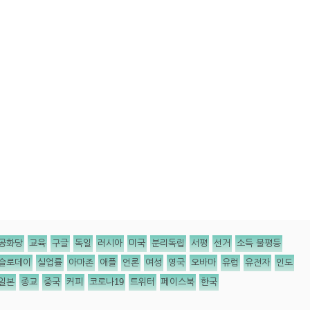
공화당
교육
구글
독일
러시아
미국
분리독립
서평
선거
소득 불평등
슬로데이
실업률
아마존
애플
언론
여성
영국
오바마
유럽
유전자
인도
일본
종교
중국
커피
코로나19
트위터
페이스북
한국