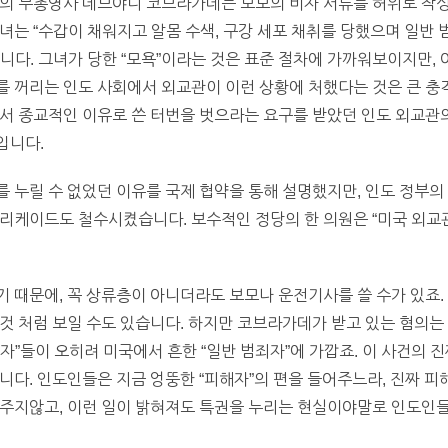
관의 부총영사 데브야니 코브라가데는 보모의 비자 서류를 허위로 작
녀는 “수갑이 채워지고 알몸 수색, 구강 세포 채취를 당했으며 일반 
니다. 그녀가 당한 “모욕”이라는 것은 표준 절차에 가까워보이지만, 
 꺼리는 인도 사회에서 외교관이 이런 상황에 처했다는 것은 큰 충
서 종교적인 이유로 쓴 터번을 벗으라는 요구를 받았던 인도 외교관의
입니다.
 누릴 수 없었던 이유를 국제 협약을 통해 설명했지만, 인도 정부의
바리케이드도 철수시켰습니다. 보수적인 정당의 한 의원은 “미국 외
 때문에, 꼭 상류층이 아니더라도 보모나 운전기사를 쓸 수가 있죠.
것 처럼 보일 수도 있습니다. 하지만 코브라가데가 받고 있는 혐의는
자”들이 오히려 미국에서 흔한 “일반 범죄자”에 가깝죠. 이 사건의 
니다. 인도인들은 지금 엉뚱한 “피해자”의 편을 들어주느라, 진짜 피
 주지않고, 이런 일이 밝혀져도 특권을 누리는 현실이야말로 인도인