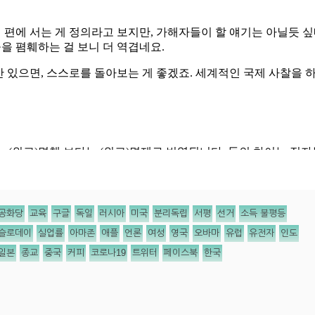
공화당
교육
구글
독일
러시아
미국
분리독립
서평
선거
소득 불평등
슬로데이
실업률
아마존
애플
언론
여성
영국
오바마
유럽
유전자
인도
일본
종교
중국
커피
코로나19
트위터
페이스북
한국