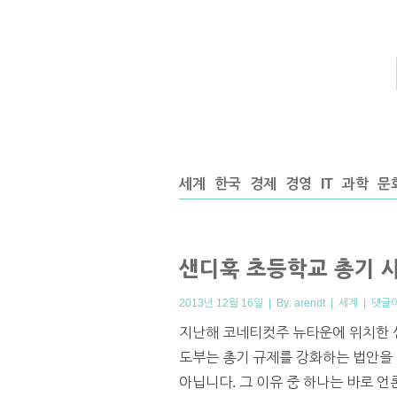
세계
한국
경제
경영
IT
과학
문
샌디훅 초등학교 총기 사
2013년 12월 16일 | By:
arendt
|
세계
|
댓글
지난해 코네티컷주 뉴타운에 위치한 샌
도부는 총기 규제를 강화하는 법안을 
아닙니다. 그 이유 중 하나는 바로 언