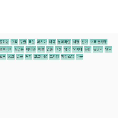
공화당
교육
구글
독일
러시아
미국
분리독립
서평
선거
소득 불평등
슬로데이
실업률
아마존
애플
언론
여성
영국
오바마
유럽
유전자
인도
일본
종교
중국
커피
코로나19
트위터
페이스북
한국