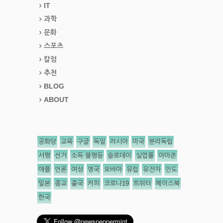
IT
과학
문화
스포츠
칼럼
추천
BLOG
ABOUT
공화당
교육
구글
독일
러시아
미국
분리독립
서평
선거
소득 불평등
슬로데이
실업률
아마존
애플
언론
여성
영국
오바마
유럽
유전자
인도
일본
종교
중국
커피
코로나19
트위터
페이스북
한국