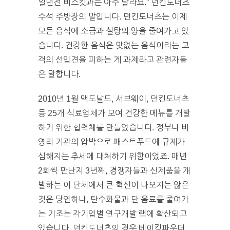
일년전 비스킷과는 아주 달라요.” 던킨도너츠
수석 주방장의 말입니다. 던킨도너츠는 이제
모든 음식에 소금과 설탕의 양을 줄여가고 있
습니다. 건강한 음식은 맛없는 음식이라는 고
객의 선입견을 피하는 게 과제라고 관련자들
은 말합니다.
2010년 1월 맥도날드, 서브웨이, 던킨도너츠
등 25개 식료업체가 모여 건강한 메뉴를 개발
하기 위한 협력체를 만들었습니다. 정부나 비
영리 기관의 압박으로 패스트푸드에 규제가
심해지는 추세에 대처하기 위함이었죠. 매년
2회씩 만난지 3년째, 경쟁자들과 신제품을 개
발하는 이 단체에서 큰 혁신이 나오지는 않은
것은 당연하나, 탄수화물과 단 음료를 줄여가
는 기조는 각기업별 연구개발 랩에 확산되고
있습니다. 던킨도너츠의 경우 베이킹파우더