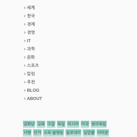
세계
한국
경제
경영
IT
과학
문화
스포츠
칼럼
추천
BLOG
ABOUT
공화당
교육
구글
독일
러시아
미국
분리독립
서평
선거
소득 불평등
슬로데이
실업률
아마존