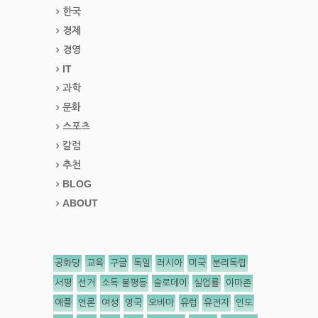
한국
경제
경영
IT
과학
문화
스포츠
칼럼
추천
BLOG
ABOUT
공화당
교육
구글
독일
러시아
미국
분리독립
서평
선거
소득 불평등
슬로데이
실업률
아마존
애플
언론
여성
영국
오바마
유럽
유전자
인도