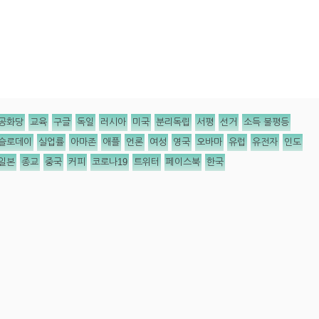
공화당
교육
구글
독일
러시아
미국
분리독립
서평
선거
소득 불평등
슬로데이
실업률
아마존
애플
언론
여성
영국
오바마
유럽
유전자
인도
일본
종교
중국
커피
코로나19
트위터
페이스북
한국