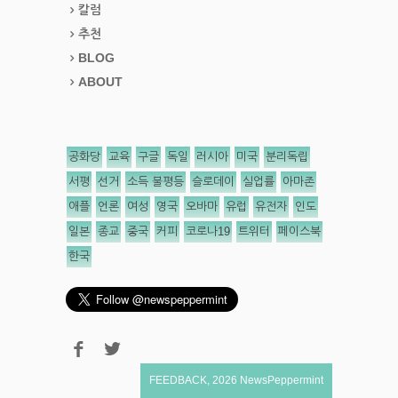
칼럼
추천
BLOG
ABOUT
공화당
교육
구글
독일
러시아
미국
분리독립
서평
선거
소득 불평등
슬로데이
실업률
아마존
애플
언론
여성
영국
오바마
유럽
유전자
인도
일본
종교
중국
커피
코로나19
트위터
페이스북
한국
FEEDBACK
,
2026
NewsPeppermint