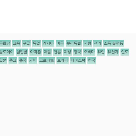
공화당
교육
구글
독일
러시아
미국
분리독립
서평
선거
소득 불평등
슬로데이
실업률
아마존
애플
언론
여성
영국
오바마
유럽
유전자
인도
일본
종교
중국
커피
코로나19
트위터
페이스북
한국