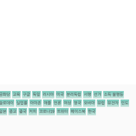
공화당
교육
구글
독일
러시아
미국
분리독립
서평
선거
소득 불평등
슬로데이
실업률
아마존
애플
언론
여성
영국
오바마
유럽
유전자
인도
일본
종교
중국
커피
코로나19
트위터
페이스북
한국