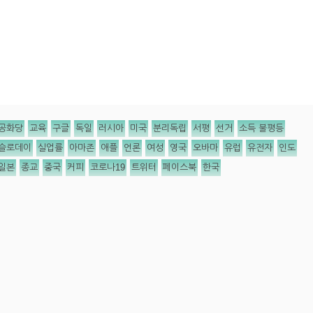
공화당
교육
구글
독일
러시아
미국
분리독립
서평
선거
소득 불평등
슬로데이
실업률
아마존
애플
언론
여성
영국
오바마
유럽
유전자
인도
일본
종교
중국
커피
코로나19
트위터
페이스북
한국