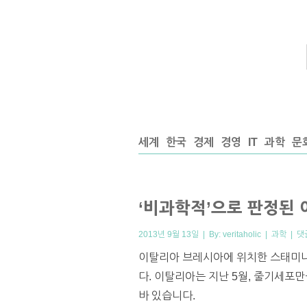
세계
한국
경제
경영
IT
과학
문
‘비과학적’으로 판정된
2013년 9월 13일 | By:
veritaholic
|
과학
|
댓
이탈리아 브레시아에 위치한 스태미나
다. 이탈리아는 지난 5월, 줄기세
바 있습니다.